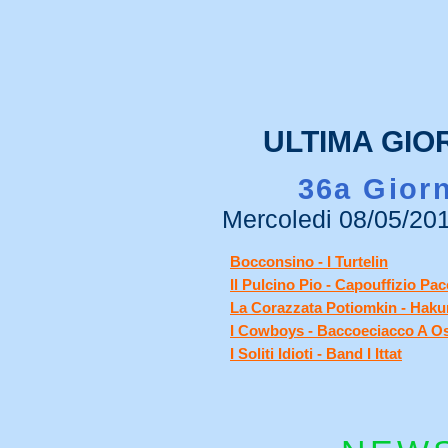
entro inizio giugno faccia
26/05 10:40
dammi la tua disponibilit
a salerno..
Gianni:
Ma la premiazio
25/05 12:45
ULTIMA GIO
36a Gior
Mercoledi 08/05/201
Bocconsino - I Turtelin
Il Pulcino Pio - Capouffizio Pac
La Corazzata Potiomkin - Haku
I Cowboys - Baccoeciacco A O
I Soliti Idioti - Band I Ittat