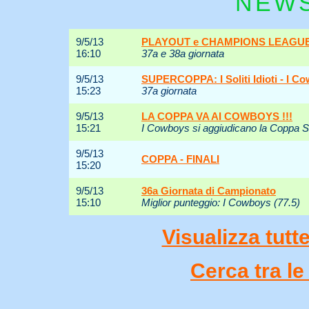
NEW
9/5/13
PLAYOUT e CHAMPIONS LEAGU
16:10
37a e 38a giornata
9/5/13
SUPERCOPPA: I Soliti Idioti - I C
15:23
37a giornata
9/5/13
LA COPPA VA AI COWBOYS !!!
15:21
I Cowboys si aggiudicano la Coppa 
9/5/13
COPPA - FINALI
15:20
9/5/13
36a Giornata di Campionato
15:10
Miglior punteggio: I Cowboys (77.5)
Visualizza tutt
Cerca tra l