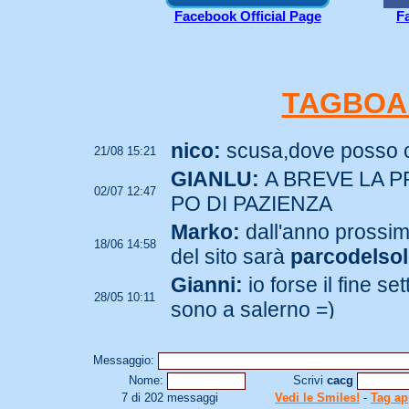
Facebook Official Page
F
TAGBOA
nico:
scusa,dove posso c
21/08 15:21
GIANLU:
A BREVE LA P
02/07 12:47
PO DI PAZIENZA
Marko:
dall'anno prossim
18/06 14:58
del sito sarà
parcodelsole
Gianni:
io forse il fine s
28/05 10:11
sono a salerno =)
gianlu:
DOMENICA 9 GI
26/05 10:41
POSSIBILE PREMIAZIO
Messaggio:
Nome:
Scrivi
cacg
gianlu:
gianni hai perfett
7 di 202 messaggi
Vedi le Smiles!
-
Tag ap