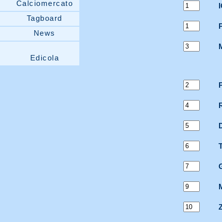
Calciomercato
Tagboard
News
Edicola